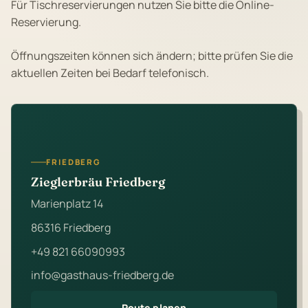
Für Tischreservierungen nutzen Sie bitte die Online-
Reservierung.
Öffnungszeiten können sich ändern; bitte prüfen Sie die
aktuellen Zeiten bei Bedarf telefonisch.
FRIEDBERG
Zieglerbräu Friedberg
Marienplatz 14
86316 Friedberg
+49 821 66090993
info@gasthaus-friedberg.de
Route planen