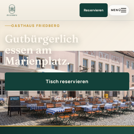
Gasthaus am Marienplatz
Reservieren
MENÜ
GASTHAUS FRIEDBERG
Gutbürgerlich
essen am
Marienplatz.
Tisch reservieren
Speisekarte